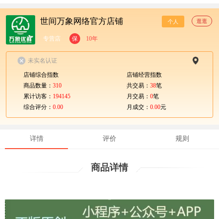
世间万象网络官方店铺
逛逛
个人
专营店
保
10年
未实名认证
店铺综合指数
店铺经营指数
商品数量：
310
共交易：
38
笔
累计访客：
194145
月交易：
0
笔
综合评分：
0.00
月成交：
0.00
元
详情
评价
规则
商品详情