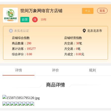
世间万象网络官方店铺
逛逛
个人
自营
保
10年
未实名认证
北京北京市
店铺综合指数
店铺经营指数
商品数量：
290
共交易：
38
笔
累计访客：
195277
月交易：
0
笔
综合评分：
0.00
月成交：
0.00
元
详情
评价
规则
商品详情