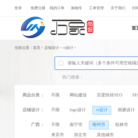
登录
免费注册
我的订单
购物车
工单管理
关于我们
扫
首
当前位置：
首页
>
店铺设计
>
vi设计
>
热门搜索：
商品分类
：
不限
网站建设
百度快排SEO
S
店铺设计
：
不限
logo设计
vi设计
画册设计
广西
：
不限
南宁市
柳州市
桂林市
来宾市
崇左市
其他城市