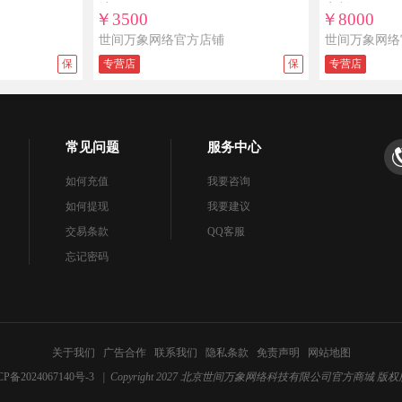
计
定制
￥3500
￥8000
世间万象网络官方店铺
世间万象网络
保
专营店
保
专营店
常见问题
服务中心
如何充值
我要咨询
如何提现
我要建议
交易条款
QQ客服
忘记密码
关于我们
广告合作
联系我们
隐私条款
免责声明
网站地图
CP备2024067140号-3
| Copyright 2027 北京世间万象网络科技有限公司官方商城 版