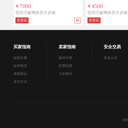
计
￥7000
￥4500
世间万象网络官方店铺
世间万象网络官方店铺
专营店
保
专营店
买家指南
卖家指南
安全交易
如何注册
如何出售
实名认证
如何购买
发票制度
搜索商品
入驻签约
支付方式
京I