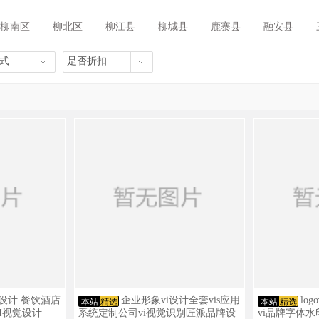
柳南区
柳北区
柳江县
柳城县
鹿寨县
融安县
式
是否折扣
S设计 餐饮酒店
企业形象vi设计全套vis应用
lo
本站
精选
本站
精选
I视觉设计
系统定制公司vi视觉识别匠派品牌设
vi品牌字体