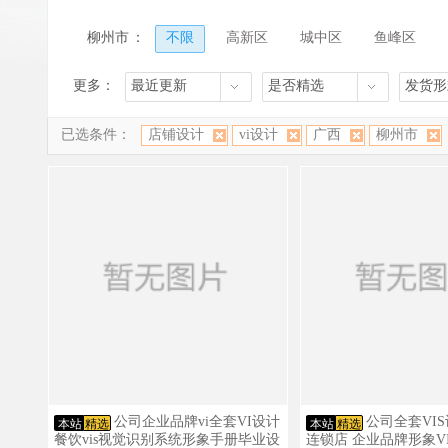
柳州市
：
不限
高新区
城中区
鱼峰区
其他区县
更多：
最近更新
是否精选
发货形
已选条件：
店铺设计
vi设计
广西
柳州市
公司企业品牌vi全套VI设计
公司全套VI
本站
精选
本站
精选
餐饮vis视觉识别系统形象手册毕业设
连锁店 企业品牌形象V