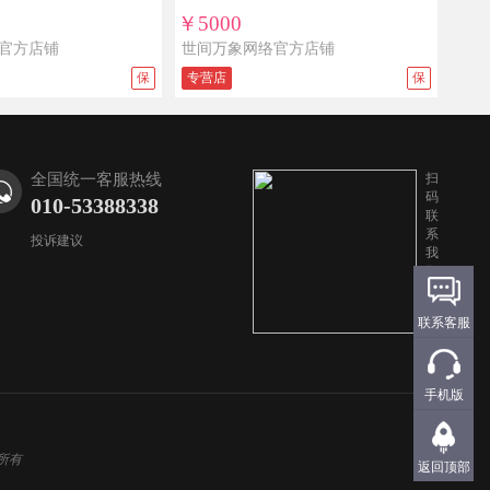
￥5000
官方店铺
世间万象网络官方店铺
保
专营店
保
全国统一客服热线
扫
码
010-53388338
联
系
投诉建议
我
们
联系客服
手机版
权所有
返回顶部