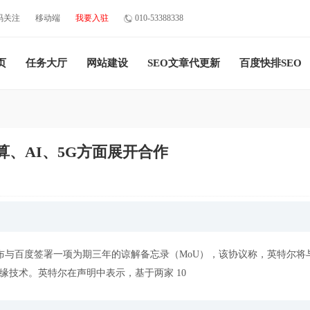
码关注
移动端
我要入驻
010-53388338
页
任务大厅
网站建设
SEO文章代更新
百度快排SEO
、AI、5G方面展开合作
声明，宣布与百度签署一项为期三年的谅解备忘录（MoU），该协议称，英特尔
边缘技术。英特尔在声明中表示，基于两家 10