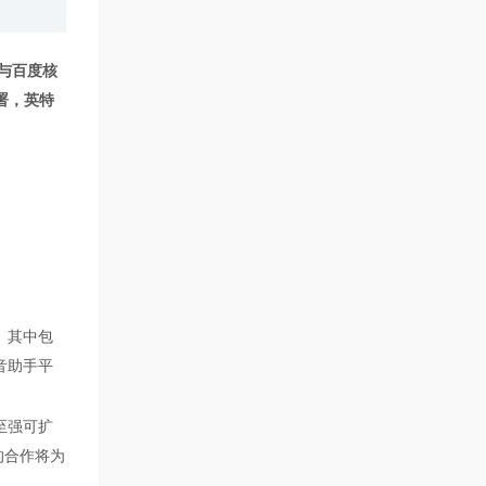
与百度核
署，英特
。
其中包
语音助手平
至强可扩
端的合作将为