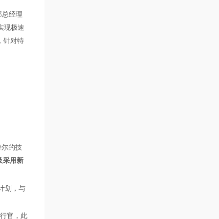
部总经理
，实现极速
，针对特
特尔的技
以及采用新
的计划，与
执行官，此